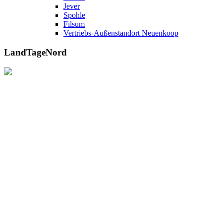
Jever
Spohle
Filsum
Vertriebs-Außenstandort Neuenkoop
LandTageNord