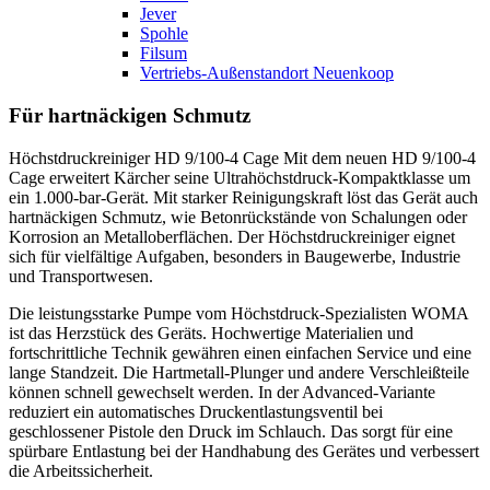
Jever
Spohle
Filsum
Vertriebs-Außenstandort Neuenkoop
Für hartnäckigen Schmutz
Höchstdruckreiniger HD 9/100-4 Cage Mit dem neuen HD 9/100-4
Cage erweitert Kärcher seine Ultrahöchstdruck-Kompaktklasse um
ein 1.000-bar-Gerät. Mit starker Reinigungskraft löst das Gerät auch
hartnäckigen Schmutz, wie Betonrückstände von Schalungen oder
Korrosion an Metalloberflächen. Der Höchstdruckreiniger eignet
sich für vielfältige Aufgaben, besonders in Baugewerbe, Industrie
und Transportwesen.
Die leistungsstarke Pumpe vom Höchstdruck-Spezialisten WOMA
ist das Herzstück des Geräts. Hochwertige Materialien und
fortschrittliche Technik gewähren einen einfachen Service und eine
lange Standzeit. Die Hartmetall-Plunger und andere Verschleißteile
können schnell gewechselt werden. In der Advanced-Variante
reduziert ein automatisches Druckentlastungsventil bei
geschlossener Pistole den Druck im Schlauch. Das sorgt für eine
spürbare Entlastung bei der Handhabung des Gerätes und verbessert
die Arbeitssicherheit.