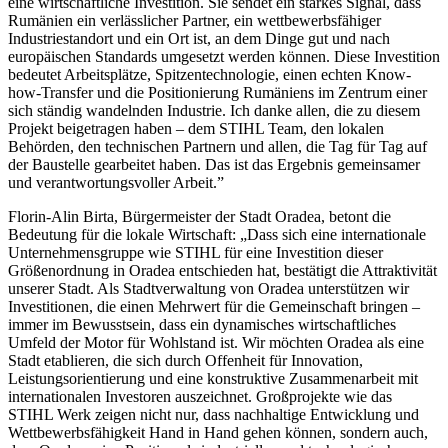
eine wirtschaftliche Investition. Sie sendet ein starkes Signal, dass
Rumänien ein verlässlicher Partner, ein wettbewerbsfähiger
Industriestandort und ein Ort ist, an dem Dinge gut und nach
europäischen Standards umgesetzt werden können. Diese Investition
bedeutet Arbeitsplätze, Spitzentechnologie, einen echten Know-
how-Transfer und die Positionierung Rumäniens im Zentrum einer
sich ständig wandelnden Industrie. Ich danke allen, die zu diesem
Projekt beigetragen haben – dem STIHL Team, den lokalen
Behörden, den technischen Partnern und allen, die Tag für Tag auf
der Baustelle gearbeitet haben. Das ist das Ergebnis gemeinsamer
und verantwortungsvoller Arbeit.”
Florin-Alin Birta, Bürgermeister der Stadt Oradea, betont die
Bedeutung für die lokale Wirtschaft: „Dass sich eine internationale
Unternehmensgruppe wie STIHL für eine Investition dieser
Größenordnung in Oradea entschieden hat, bestätigt die Attraktivität
unserer Stadt. Als Stadtverwaltung von Oradea unterstützen wir
Investitionen, die einen Mehrwert für die Gemeinschaft bringen –
immer im Bewusstsein, dass ein dynamisches wirtschaftliches
Umfeld der Motor für Wohlstand ist. Wir möchten Oradea als eine
Stadt etablieren, die sich durch Offenheit für Innovation,
Leistungsorientierung und eine konstruktive Zusammenarbeit mit
internationalen Investoren auszeichnet. Großprojekte wie das
STIHL Werk zeigen nicht nur, dass nachhaltige Entwicklung und
Wettbewerbsfähigkeit Hand in Hand gehen können, sondern auch,