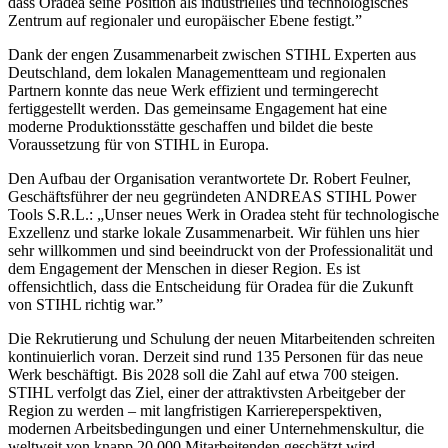
dass Oradea seine Position als industrielles und technologisches
Zentrum auf regionaler und europäischer Ebene festigt.”
Dank der engen Zusammenarbeit zwischen STIHL Experten aus
Deutschland, dem lokalen Managementteam und regionalen
Partnern konnte das neue Werk effizient und termingerecht
fertiggestellt werden. Das gemeinsame Engagement hat eine
moderne Produktionsstätte geschaffen und bildet die beste
Voraussetzung für von STIHL in Europa.
Den Aufbau der Organisation verantwortete Dr. Robert Feulner,
Geschäftsführer der neu gegründeten ANDREAS STIHL Power
Tools S.R.L.: „Unser neues Werk in Oradea steht für technologische
Exzellenz und starke lokale Zusammenarbeit. Wir fühlen uns hier
sehr willkommen und sind beeindruckt von der Professionalität und
dem Engagement der Menschen in dieser Region. Es ist
offensichtlich, dass die Entscheidung für Oradea für die Zukunft
von STIHL richtig war.”
Die Rekrutierung und Schulung der neuen Mitarbeitenden schreiten
kontinuierlich voran. Derzeit sind rund 135 Personen für das neue
Werk beschäftigt. Bis 2028 soll die Zahl auf etwa 700 steigen.
STIHL verfolgt das Ziel, einer der attraktivsten Arbeitgeber der
Region zu werden – mit langfristigen Karriereperspektiven,
modernen Arbeitsbedingungen und einer Unternehmenskultur, die
weltweit von knapp 20.000 Mitarbeitenden geschätzt wird.