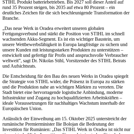
STIHL Produkt batteriebetrieben. Bis 2027 soll dieser Anteil auf
rund 35 Prozent steigen, bis 2035 auf etwa 80 Prozent – ein
deutliches Zeichen für die sich beschleunigende Transformation der
Branche.
„Das neue Werk in Oradea erweitert unseren globalen
Fertigungsverbund und stärkt die Position von STIHL im schnell
wachsenden Akku-Segment. Es ist ein wichtiger Baustein, um
unsere Wettbewerbsfähigkeit in Europa langfristige zu sichern und
unsere Kunden mit leistungsstarken Produkten zu unterstützen –
entwickelt und gefertigt für Profis und anspruchsvolle Verbraucher
weltweit”, sagt Dr. Nikolas Stihl, Vorsitzender des STIHL Beirats
und Aufsichtsrats.
Die Entscheidung für den Bau des neuen Werks in Oradea spiegelt
die Strategie von STIHL wider, die Präsenz in Europa zu stärken
und die Produktion nahe an wichtigen Märkten zu verorten. Die
Stadt bietet eine hervorragende logistische Anbindung, moderne
Infrastruktur und Zugang zu hochqualifizierten Arbeitskräften –
ideale Voraussetzungen für nachhaltiges Wachstum innerhalb der
Europäischen Union.
Anlässlich der Einweihung am 15. Oktober 2025 unterstreicht der
rumänische Premierminister Ilie Bolojan die Bedeutung der
Investition für Rumänien: „Das STIHL Werk in Oradea ist nicht nur