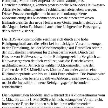
Kompakt-, Mittel- oder Superklasse zum Aktionspreis.
Herstellerunabhängig können professionelle Kalt- oder Heißwasser-
Altgeräte bei teilnehmenden Fachhändlern abgegeben werden.
Dieser Prozess ermöglicht nicht nur eine unkomplizierte
Modernisierung des Maschinenparks sowie einen attraktiven
Einkaufspreis für das neue Heißwasser-Gerät, sondern stellt durch
die Abgabe beim Fachhandel auch eine fachgerechte Entsorgung
der Alttechnik sicher.
Die HDS-Aktionsmodelle zeichnen sich durch eine hohe
Reinigungskraft aus, die selbst bei hartnäckigen Verschmutzungen
in der Tierhaltung, bei der Maschinenpflege auf Baustellen oder in
der industriellen Fertigung für Zeitersparnis sorgt. Durch den
Einsatz von Heißwasser wird die Reinigungszeit im Vergleich zu
Kaltwassergeräten deutlich verkürzt, was die Betriebskosten
nachhaltig senkt. Je nach gewähltem Aktionsmodell, wie den
Geräten der HDS-Mittelklasse, können Anwender zudem eine
Rücknahmeprämie von bis zu 1.000 Euro erhalten. Die Prämie wird
zusätzlich zu den bereits attraktiven Aktionspreisen gewährt und
macht die Investition in neue Reinigungsgeräte besonders
wirtschaftlich.
Die vergünstigten Modelle sind während des Aktionszeitraums vom
1. März bis zum 31. Mai 2026 erhältlich, solange der Vorrat reicht.
Interessierte Betriebe können sich bei ihren teilnehmenden