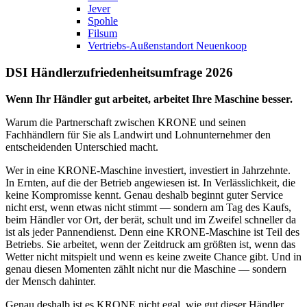
Jever
Spohle
Filsum
Vertriebs-Außenstandort Neuenkoop
DSI Händlerzufriedenheitsumfrage 2026
Wenn Ihr Händler gut arbeitet, arbeitet Ihre Maschine besser.
Warum die Partnerschaft zwischen KRONE und seinen
Fachhändlern für Sie als Landwirt und Lohnunternehmer den
entscheidenden Unterschied macht.
Wer in eine KRONE-Maschine investiert, investiert in Jahrzehnte.
In Ernten, auf die der Betrieb angewiesen ist. In Verlässlichkeit, die
keine Kompromisse kennt. Genau deshalb beginnt guter Service
nicht erst, wenn etwas nicht stimmt — sondern am Tag des Kaufs,
beim Händler vor Ort, der berät, schult und im Zweifel schneller da
ist als jeder Pannendienst. Denn eine KRONE-Maschine ist Teil des
Betriebs. Sie arbeitet, wenn der Zeitdruck am größten ist, wenn das
Wetter nicht mitspielt und wenn es keine zweite Chance gibt. Und in
genau diesen Momenten zählt nicht nur die Maschine — sondern
der Mensch dahinter.
Genau deshalb ist es KRONE nicht egal, wie gut dieser Händler