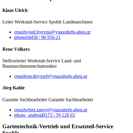
Klaas Ulrich
Leiter Werkstatt-Service
Spohle Landmaschinen
email
xynnf.hyevpu@ynaxubefg-abeq.qr
phone
04458 / 90 950-21
Rene Völkers
Stellvertreter Werkstatt-Service
Land- und
Baumaschinenmechatroniker
email
erar.ibryxref@ynaxubefg-abeq.qr
Jörg Kahle
Garantie Sachbearbeiter
Garantie Sachbearbeiter
email
wbret.xnuyr@ynaxubefg-abeq.qr
phone_android
0173 / 59 128 03
Gartentechnik-Vertrieb und Ersatzteil-Service
Spohle