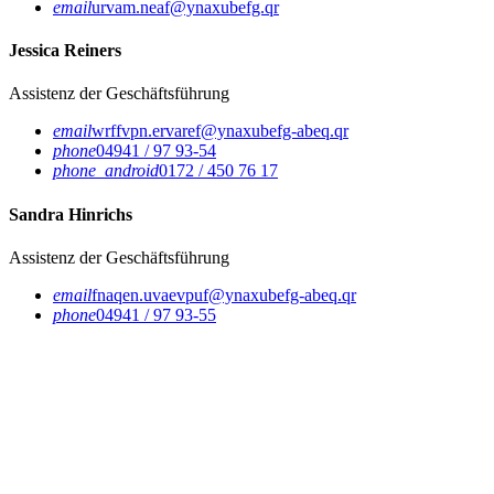
email
urvam.neaf@ynaxubefg.qr
Jessica Reiners
Assistenz der Geschäftsführung
email
wrffvpn.ervaref@ynaxubefg-abeq.qr
phone
04941 / 97 93-54
phone_android
0172 / 450 76 17
Sandra Hinrichs
Assistenz der Geschäftsführung
email
fnaqen.uvaevpuf@ynaxubefg-abeq.qr
phone
04941 / 97 93-55