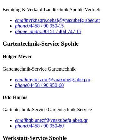
Beratung & Verkauf Landtechnik Spohle
Vertrieb
email
nyrknaqre.oehaf@ynaxubefg-abeq.qr
phone
04458 / 90 950-15
phone_android
0151 / 404 747 15
Gartentechnik-Service Spohle
Holger Meyer
Gartentechnik-Service
Gartentechnik
email
ubytre.zrlre@ynaxubefg-abeq.qr
phone
04458 / 90 950-60
Udo Harms
Gartentechnik-Service
Gartentechnik-Service
email
hqb.unezf@ynaxubefg-abeq.qr
phone
04458 / 90 950-60
Werkstatt-Service Spohle