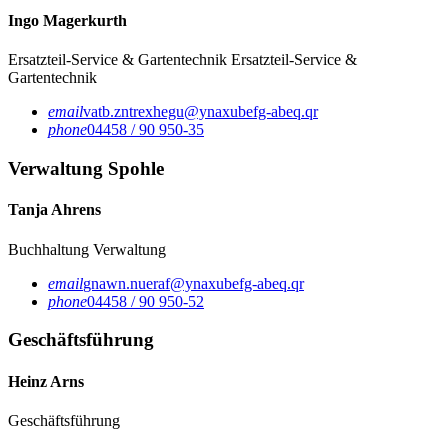
Ingo Magerkurth
Ersatzteil-Service & Gartentechnik
Ersatzteil-Service &
Gartentechnik
email
vatb.zntrexhegu@ynaxubefg-abeq.qr
phone
04458 / 90 950-35
Verwaltung Spohle
Tanja Ahrens
Buchhaltung
Verwaltung
email
gnawn.nueraf@ynaxubefg-abeq.qr
phone
04458 / 90 950-52
Geschäftsführung
Heinz Arns
Geschäftsführung