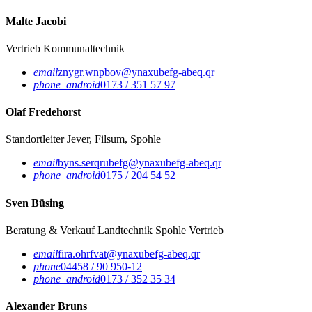
Malte Jacobi
Vertrieb Kommunaltechnik
email
znygr.wnpbov@ynaxubefg-abeq.qr
phone_android
0173 / 351 57 97
Olaf Fredehorst
Standortleiter Jever, Filsum, Spohle
email
byns.serqrubefg@ynaxubefg-abeq.qr
phone_android
0175 / 204 54 52
Sven Büsing
Beratung & Verkauf Landtechnik Spohle
Vertrieb
email
fira.ohrfvat@ynaxubefg-abeq.qr
phone
04458 / 90 950-12
phone_android
0173 / 352 35 34
Alexander Bruns